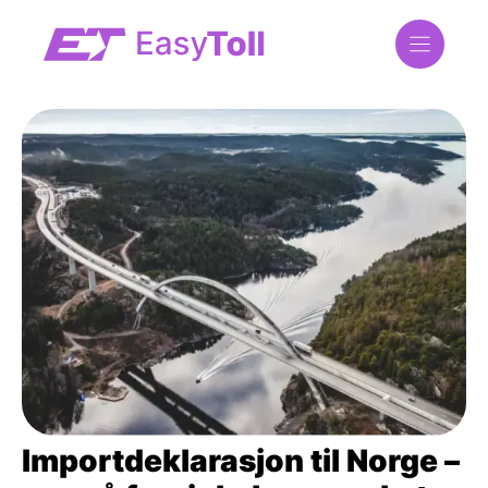
Hoppa
till
innehåll
Importdeklarasjon til Norge –